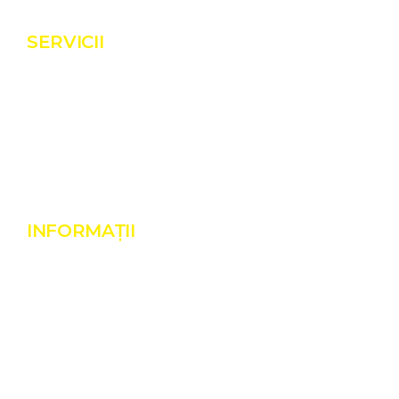
SERVICII
Servicii
Proiecte
Shop
Blog
Contact
INFORMAȚII
Despre noi
Realizări
Termeni și condiții
Politică de cookies
GDPR