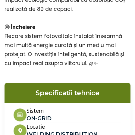
Impact ecologic comparabil cu absorbția CO₂
realizată de 89 de copaci.
🌞 Încheiere
Fiecare sistem fotovoltaic instalat înseamnă
mai multă energie curată și un mediu mai
protejat. O investiție inteligentă, sustenabilă și
cu impact real asupra viitorului. 🌿✨
Specificatii tehnice
Sistem
ON-GRID
Locatie
WELDING DISTRIBUTION