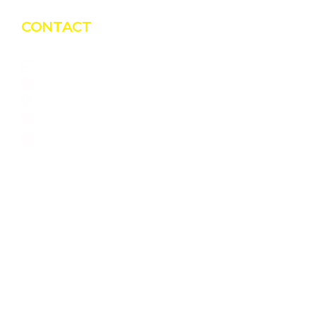
CONTACT
Bio Green Power Solutions
CUI: RO45726950
Luncoiu de Jos, 89, Jud. Hunedoara
0775 151 676
office@blacksolar.ro
ISO45001:2018
ISO 9001:2015
ISO 14001:2015
C1A, C2A, A3