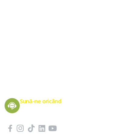
Energie Verde pentru un Viitor Sănătos
Sună-ne oricând
0775 151 676