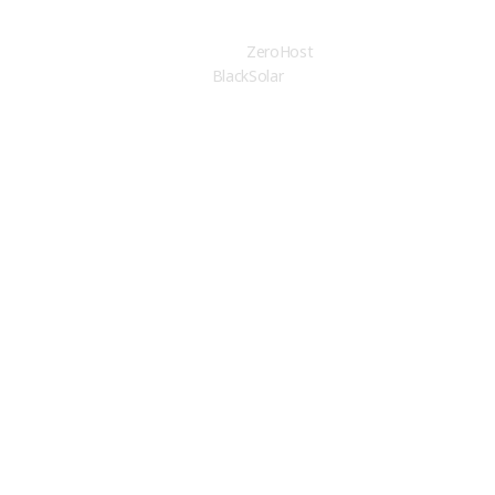
© Copyright 2026 Design by
ZeroHost
. All rights reserved
BlackSolar