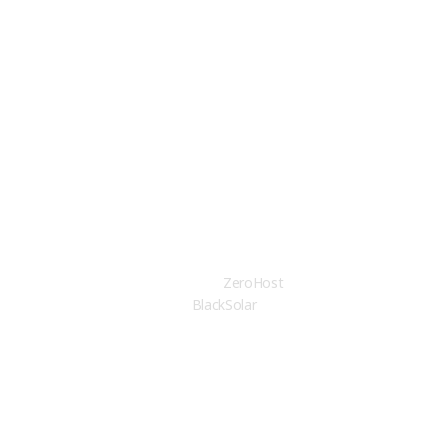
ISO45001:2018
ISO 9001:2015
ISO 14001:2015
C1A, C2A, A3
© Copyright 2026 Design by
ZeroHost
. All rights reserved
BlackSolar