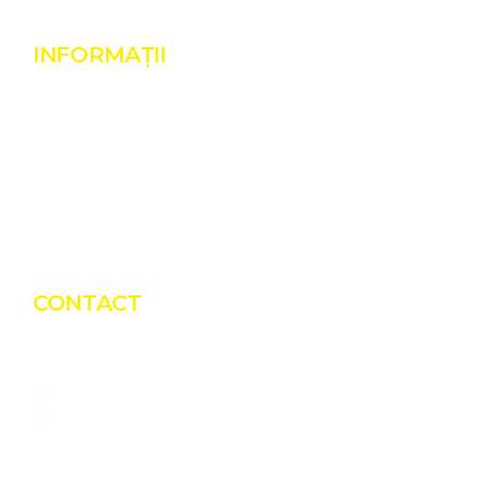
INFORMAȚII
Despre noi
Realizări
Termeni și condiții
Politică de cookies
GDPR
CONTACT
Bio Green Power Solutions
CUI: RO45726950
Luncoiu de Jos, 89, Jud. Hunedoara
0775 151 676
office@blacksolar.ro