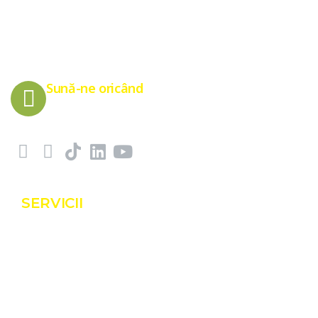
Sună-ne oricând
0775 151 676
SERVICII
Servicii
Proiecte
Shop
Blog
Contact