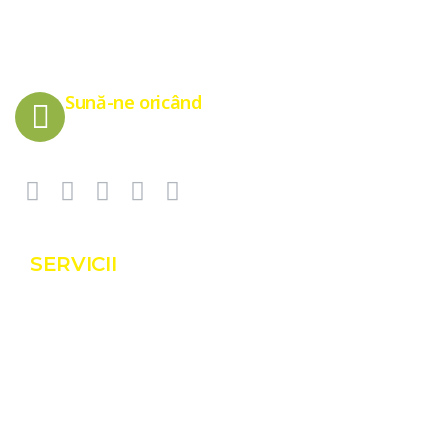
Sună-ne oricând
0775 151 676
SERVICII
Servicii
Proiecte
Shop
Blog
Contact