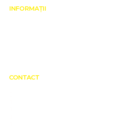
INFORMAȚII
Despre noi
Realizări
Termeni și condiții
Politică de cookies
GDPR
CONTACT
Bio Green Power Solutions
CUI: RO45726950
Luncoiu de Jos, 89, Jud. Hunedoara
0775 151 676
office@blacksolar.ro