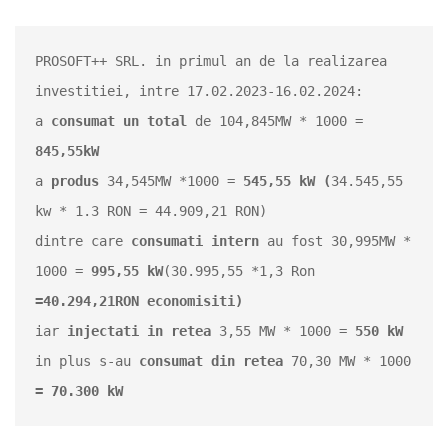
PROSOFT++ SRL. in primul an de la realizarea 
investitiei, intre 17.02.2023-16.02.2024:
a 
consumat un total 
de 104,845MW * 1000 = 
845,55kW 
a 
produs 
34,545MW *1000 = 
545,55 kW (
34.545,55 
kw * 1.3 RON = 44.909,21 RON)
dintre care 
consumati intern 
au fost 30,995MW * 
1000 = 
995,55 kW
(30.995,55 *1,3 Ron 
=40.294,21RON economisiti) 
iar 
injectati in retea 
3,55 MW * 1000 = 
550 kW 
in plus s-au 
consumat din retea 
70,30 MW * 1000 
= 70.300 kW 