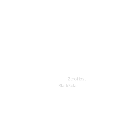
ISO45001:2018
ISO 9001:2015
ISO 14001:2015
C1A, C2A, A3
© Copyright 2026 Design by
ZeroHost
. All rights reserved
BlackSolar