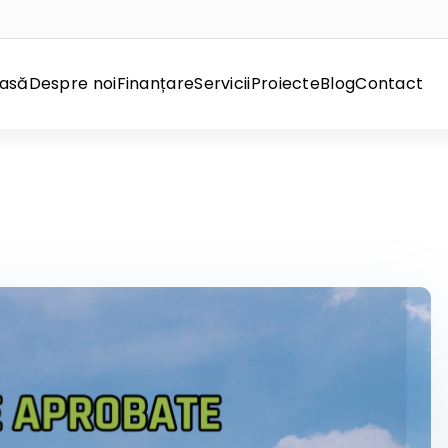
asă
Despre noi
Finanțare
Servicii
Proiecte
Blog
Contact