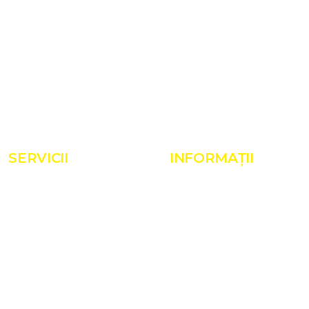
SERVICII
INFORMAȚII
Servicii
Despre noi
Proiecte
Realizări
Shop
Termeni și condiții
Blog
Politică de cookies
Contact
GDPR