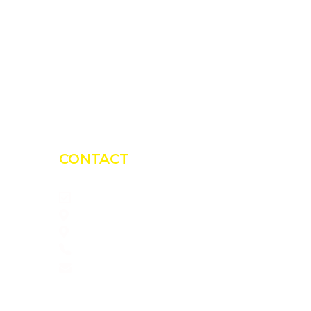
CONTACT
Bio Green Power Solutions
CUI: RO45726950
Luncoiu de Jos, 89, Jud. Hunedoara
0775 151 676
office@blacksolar.ro