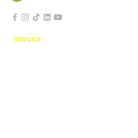
SERVICII
Servicii
Proiecte
Shop
Blog
Contact
INFORMAȚII
Despre noi
Realizări
Termeni și condiții