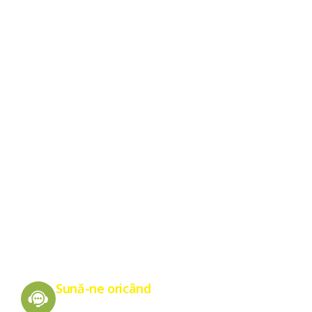
Energie Verde pentru un Viitor Sănătos
Sună-ne oricând
0775 151 676