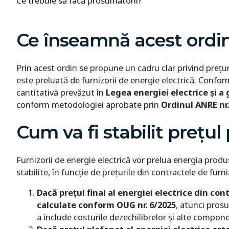
Ce trebuie să facă prosumatorii?
Ce înseamnă acest ordi
Prin acest ordin se propune un cadru clar privind prețur
este preluată de furnizorii de energie electrică. Con
cantitativă prevăzut în
Legea energiei electrice și a 
conform metodologiei aprobate prin
Ordinul ANRE nr.
Cum va fi stabilit prețul
Furnizorii de energie electrică vor prelua energia pro
stabilite, în funcție de prețurile din contractele de furni
Dacă prețul final al energiei electrice din con
calculate conform OUG nr. 6/2025
, atunci prosu
a include costurile dezechilibrelor și alte compo