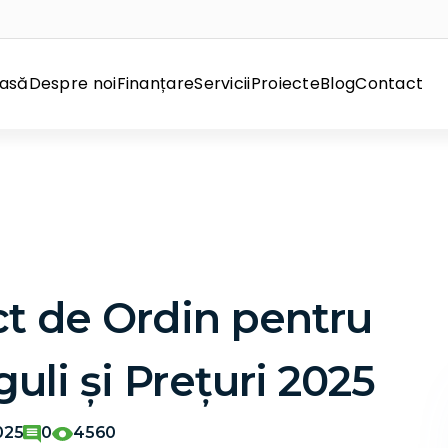
asă
Despre noi
Finanțare
Servicii
Proiecte
Blog
Contact
t de Ordin pentru
uli și Prețuri 2025
025
0
4560