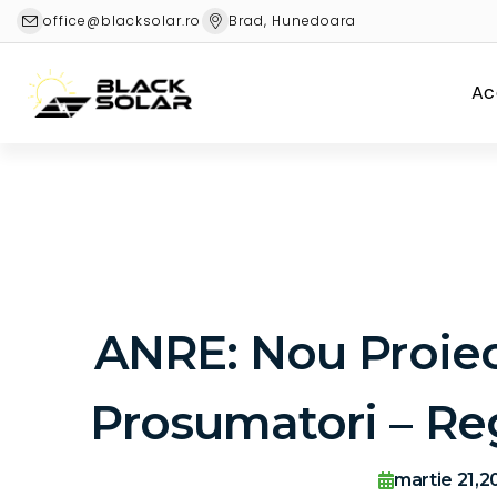
office@blacksolar.ro
Brad, Hunedoara
Ac
ANRE: Nou Proiec
Prosumatori – Reg
martie 21,2