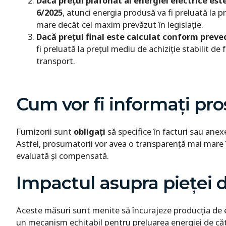
Dacă prețul plafonat al energiei electrice est
6/2025
, atunci energia produsă va fi preluată la pr
mare decât cel maxim prevăzut în legislație.
Dacă prețul final este calculat conform prevede
fi preluată la prețul mediu de achiziție stabilit de f
transport.
Cum vor fi informați pr
Furnizorii sunt
obligați
să specifice în facturi sau anexe
Astfel, prosumatorii vor avea o transparență mai mare î
evaluată și compensată.
Impactul asupra pieței 
Aceste măsuri sunt menite să încurajeze producția de e
un mecanism echitabil pentru preluarea energiei de cătr