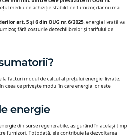
e cel mai mic dintre cele prevăzute în OUG nr.
ețul mediu de achiziție stabilit de furnizor, dar nu mai
rilor art. 5 și 6 din OUG nr. 6/2025
, energia livrată va
urnizor, fără costurile dezechilibrelor și tarifului de
osumatorii?
 la facturi modul de calcul al prețului energiei livrate.
n ceea ce privește modul în care energia lor este
de energie
nergie din surse regenerabile, asigurând în același timp
e furnizori. Totodată, ele contribuie la dezvoltarea