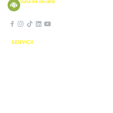
Sună-ne oricând
0775 151 676
SERVICII
Servicii
Proiecte
Shop
Blog
Contact
INFORMAȚII
Despre noi