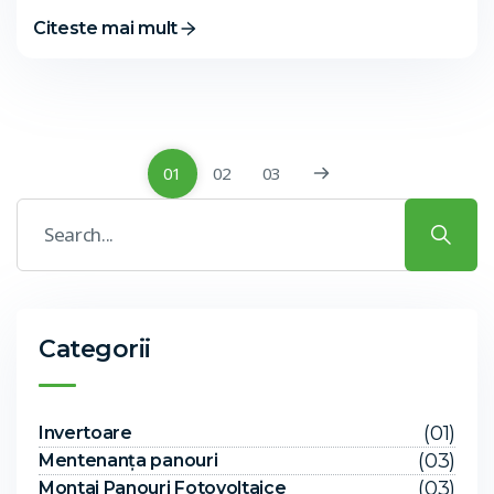
Citeste mai mult
01
02
03
Categorii
(01)
Invertoare
(03)
Mentenanța panouri
(03)
Montaj Panouri Fotovoltaice