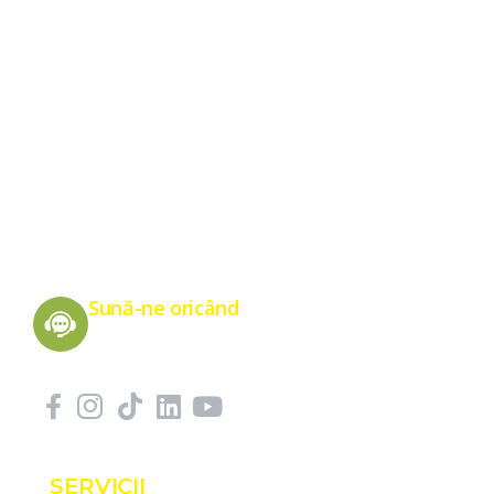
Energie Verde pentru un Viitor Sănătos
Sună-ne oricând
0775 151 676
SERVICII