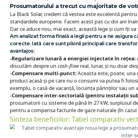
Prosumatorului a trecut cu majoritate de vot
La Black Solar, credem că vestea este excelentă pentru 
standardele europene. Facem acest pas cu doi ani înai
Dar ce aduce nou, mai exact, această lege și cum îți va
Am analizat forma finală a legii pentru a ne asigura că
corecte. Iată care sunt pilonii principali care trans
avantajos:
-Regularizare lunară a energiei injectate în rețea:
A
discutăm despre un
cash-flow
real, lunar, și nu doar de
-Compensare multi-punct:
Aceasta este, poate, una d
produci acasă și pe care nu o consumi va putea fi folos
exemplu, o casă de vacanță, locuința părinților sau un
-Compensare inter-sectorială (pentru instalații sub
prosumatorii cu sisteme de până în 27 kW, surplusul de 
pentru a compensa facturile de gaze naturale (în cazul în
Sinteza beneficiilor: Tabel comparativ vec