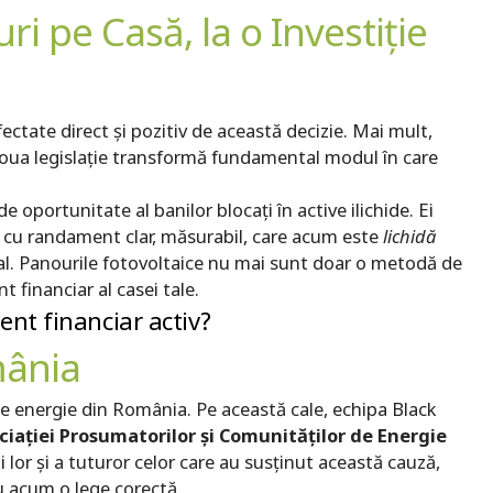
ri pe Casă, la o Investiție
ectate direct și pozitiv de această decizie. Mai mult,
oua legislație transformă fundamental modul în care
oportunitate al banilor blocați în active ilichide. Ei
ie cu randament clar, măsurabil, care acum este
lichidă
gal. Panourile fotovoltaice nu mai sunt doar o metodă de
 financiar al casei tale.
ent financiar activ?
mânia
 energie din România. Pe această cale, echipa Black
ciației Prosumatorilor și Comunităților de Energie
i lor și a tuturor celor care au susținut această cauză,
au acum o lege corectă.