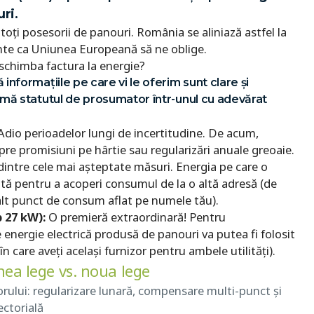
uri
.
toți posesorii de panouri. România se aliniază astfel la
nte ca Uniunea Europeană să ne oblige.
 schimba factura la energie?
 informațiile pe care vi le oferim sunt clare și
formă statutul de prosumator într-unul cu adevărat
dio perioadelor lungi de incertitudine. De acum,
spre promisiuni pe hârtie sau regularizări anuale greoaie.
intre cele mai așteptate măsuri. Energia pe care o
ită pentru a acoperi consumul de la o altă adresă (de
 alt punct de consum aflat pe numele tău).
 27 kW):
O premieră extraordinară! Pentru
energie electrică produsă de panouri va putea fi folosit
 care aveți același furnizor pentru ambele utilități).
hea lege vs. noua lege