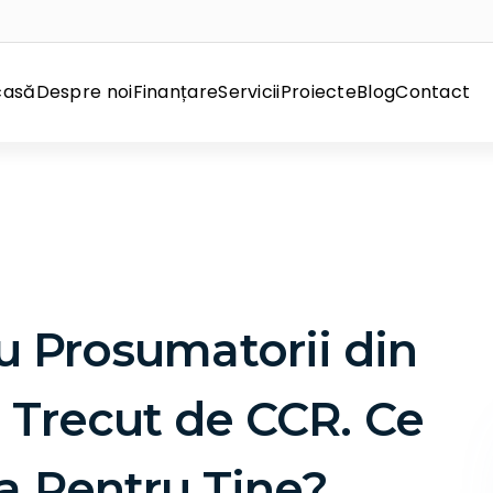
casă
Despre noi
Finanțare
Servicii
Proiecte
Blog
Contact
u Prosumatorii din
 Trecut de CCR. Ce
a Pentru Tine?