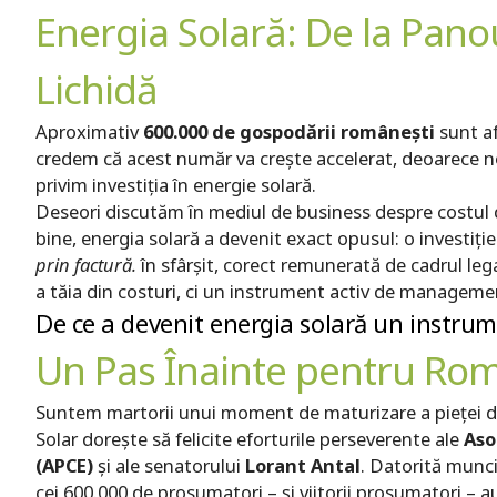
Energia Solară: De la Panou
Lichidă
Aproximativ
600.000 de gospodării românești
sunt af
credem că acest număr va crește accelerat, deoarece n
privim investiția în energie solară.
Deseori discutăm în mediul de business despre costul de 
bine, energia solară a devenit exact opusul: o investiț
prin factură.
în sfârșit, corect remunerată de cadrul le
a tăia din costuri, ci un instrument activ de management
De ce a devenit energia solară un instrum
Un Pas Înainte pentru Ro
Suntem martorii unui moment de maturizare a pieței de
Solar dorește să felicite eforturile perseverente ale
Aso
(APCE)
și ale senatorului
Lorant Antal
. Datorită munci
cei 600.000 de prosumatori – și viitorii prosumatori – 