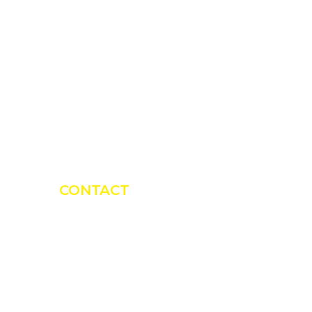
CONTACT
Bio Green Power Solutions
CUI: RO45726950
Luncoiu de Jos, 89, Jud. Hunedoara
0775 151 676
office@blacksolar.ro