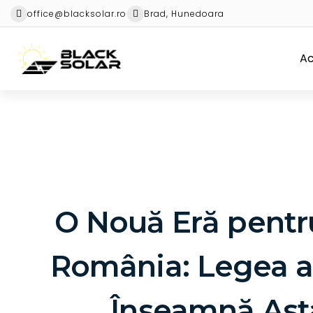
office@blacksolar.ro
Brad, Hunedoara
A
O Nouă Eră pentr
România: Legea a
Înseamnă Ast