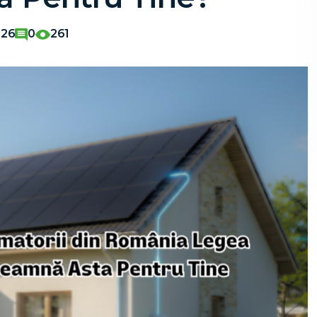
026
0
261