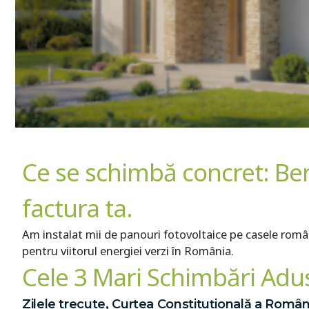
Ce se schimbă concret: Bene
factura ta.
Am instalat mii de panouri fotovoltaice pe casele români
pentru viitorul energiei verzi în România.
Cele 3 Mari Schimbări Ad
Zilele trecute, Curtea Constituțională a Român