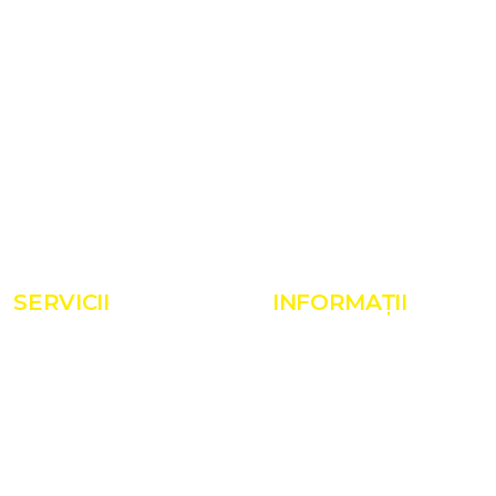
SERVICII
INFORMAȚII
Servicii
Despre noi
Proiecte
Realizări
Shop
Termeni și condiții
Blog
Politică de cookies
Contact
GDPR