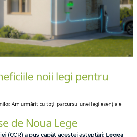
ficiile noii legi pentru
lor. Am urmărit cu toții parcursul unei legi esențiale
use de Noua Lege
iei (CCR) a pus capăt acestei așteptări:
Legea