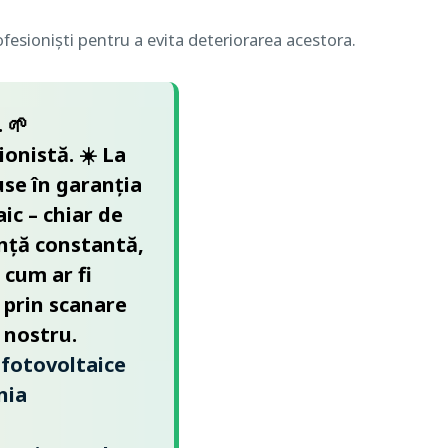
fesioniști pentru a evita deteriorarea acestora.
 🌱
onistă. ☀️ La
use în garanția
ic – chiar de
anță constantă,
 cum ar fi
 prin scanare
 nostru.
fotovoltaice
nia