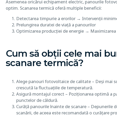
Asemenea oricărui echipament electric, panourile fotovol
optim. Scanarea termică oferă multiple beneficii:
Detectarea timpurie a erorilor → Intervenții minime
Prelungirea duratei de viață a panourilor
Optimizarea producției de energie → Maximizarea
Cum să obții cele mai bu
scanare termică?
Alege panouri fotovoltaice de calitate – Deși mai sc
crescută la fluctuațiile de temperatură.
Asigură montajul corect – Poziționarea optimă a pan
punctelor de căldură.
Curăță panourile înainte de scanare – Depunerile de
scanării, de aceea este recomandată o curățare pro