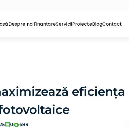
asă
Despre noi
Finanțare
Servicii
Proiecte
Blog
Contact
aximizează eficiența
fotovoltaice
25
0
689