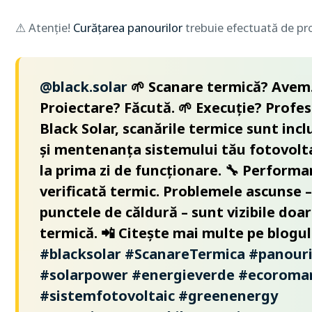
⚠ Atenție!
Curățarea panourilor
trebuie efectuată de pro
@black.solar
🌱 Scanare termică? Avem.
Proiectare? Făcută. 🌱 Execuție? Profesi
Black Solar, scanările termice sunt incl
și mentenanța sistemului tău fotovolta
la prima zi de funcționare. 🔧 Perform
verificată termic. Problemele ascunse –
punctele de căldură – sunt vizibile doar
termică. 📲 Citește mai multe pe blogul
#blacksolar
#ScanareTermica
#panouri
#solarpower
#energieverde
#ecoroma
#sistemfotovoltaic
#greenenergy