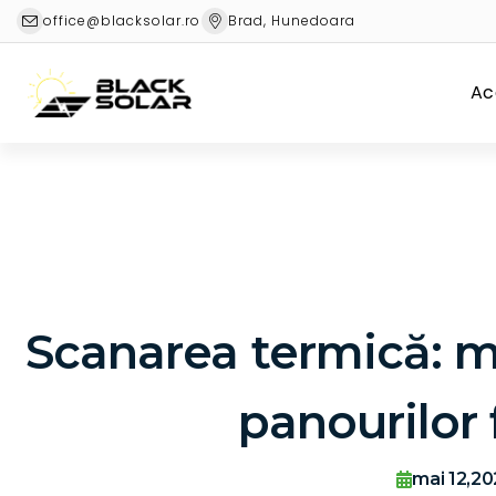
office@blacksolar.ro
Brad, Hunedoara
Ac
Scanarea termică: m
panourilor 
mai 12,20