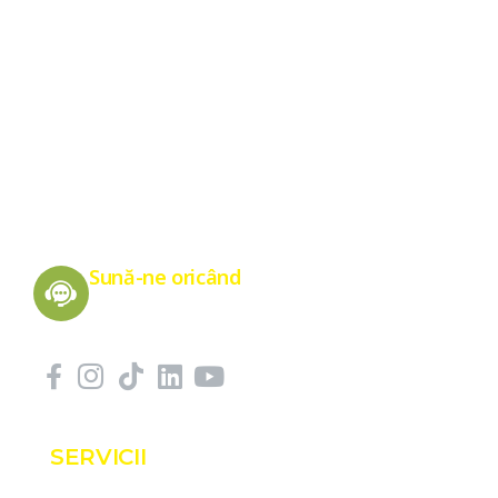
Energie Verde pentru un Viitor Sănătos
Sună-ne oricând
0775 151 676
SERVICII