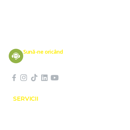
Energie Verde pentru un Viitor Sănătos
Sună-ne oricând
0775 151 676
SERVICII
Servicii
Proiecte
Shop